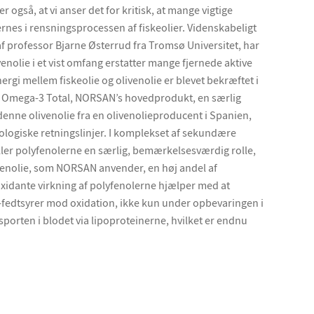
r også, at vi anser det for kritisk, at mange vigtige
nes i rensningsprocessen af fiskeolier. Videnskabeligt
af professor Bjarne Østerrud fra Tromsø Universitet, har
venolie i et vist omfang erstatter mange fjernede aktive
ergi mellem fiskeolie og olivenolie er blevet bekræftet i
r Omega-3 Total, NORSAN’s hovedprodukt, en særlig
 denne olivenolie fra en olivenolieproducent i Spanien,
ologiske retningslinjer. I komplekset af sekundære
piller polyfenolerne en særlig, bemærkelsesværdig rolle,
venolie, som NORSAN anvender, en høj andel af
oxidante virkning af polyfenolerne hjælper med at
-fedtsyrer mod oxidation, ikke kun under opbevaringen i
porten i blodet via lipoproteinerne, hvilket er endnu