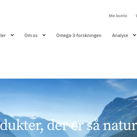
Min konto
kler
Om os
Omega-3-forskningen
Analyse
dukter, der er så natur