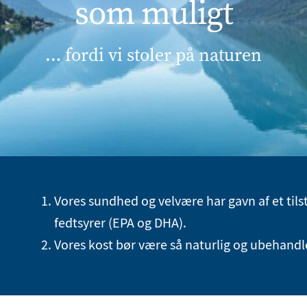
som muligt
… fordi vi stoler på naturen
Vores sundhed og velvære har gavn af et til
fedtsyrer (EPA og DHA).
Vores kost bør være så naturlig og ubehand