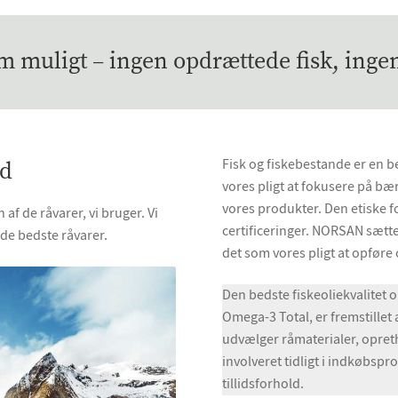
om muligt – ingen opdrættede fisk, inge
Fisk og fiskebestande er en b
ed
vores pligt at fokusere på bær
vores produkter. Den etiske 
af de råvarer, vi bruger. Vi
certificeringer. NORSAN sætter 
 de bedste råvarer.
det som vores pligt at opfør
Den bedste fiskeoliekvalitet 
Omega-3 Total, er fremstillet 
udvælger råmaterialer, opreth
involveret tidligt i indkøbspr
tillidsforhold.