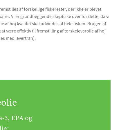
emstilles af forskellige fiskerester, der ikke er blevet
e varer. Vi er grundlæggende skeptiske over for dette, da vi
ie af høj kvalitet skal udvindes af hele fisken. Brugen af
at være effektiv til fremstilling af torskeleverolie af høj
es med levertran).
eolie
a-3, EPA og
lie: