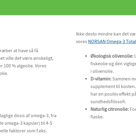
Ikke desto mindre kan det vær
vores
NORSAN Omega-3 Tota
ræber at have så få
Økologisk olivenolie:
U
et ville det være ønskeligt,
fiskeolie og den vigti
er 100 % algeolie. Vores
i olivenolie.
olie.
D-vitamin:
Sammen med 
supplement til kosten.
har en positiv effekt p
sundhedsfilosofi.
Naturlig citronolie:
For
aglige dosis af omega-3, fra
flaske.
le omega-3 kapsler) til 4-5
elle faktorer som f.eks.