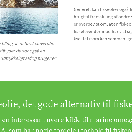
Generelt kan fiskeolier også fr
brugt til fremstilling af andr
er overbevist om, at en fiskeol
fiskelever derimod har vist sig 
kvalitet (som kan sammenlign
stilling af en torskeleverolie
tilbyder derfor også en
udtrykkeligt aldrig bruger er
olie, det gode alternativ til fisk
r en interessant nyere kilde til marine omeg
, som har nogle fordele i forhold til fiskeo