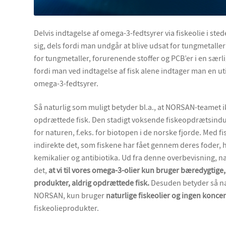
Delvis indtagelse af omega-3-fedtsyrer via fiskeolie i stede
sig, dels fordi man undgår at blive udsat for tungmetalle
for tungmetaller, forurenende stoffer og PCB’er i en særl
fordi man ved indtagelse af fisk alene indtager man en ut
omega-3-fedtsyrer.
Så naturlig som muligt betyder bl.a., at NORSAN-teamet
opdrættede fisk. Den stadigt voksende fiskeopdrætsindus
for naturen, f.eks. for biotopen i de norske fjorde. Med
indirekte det, som fiskene har fået gennem deres foder, 
kemikalier og antibiotika. Ud fra denne overbevisning, n
det,
at vi til vores omega-3-olier kun bruger bæredygtige, 
produkter, aldrig opdrættede fisk.
Desuden betyder så nat
NORSAN, kun bruger
naturlige fiskeolier og ingen konce
fiskeolieprodukter.