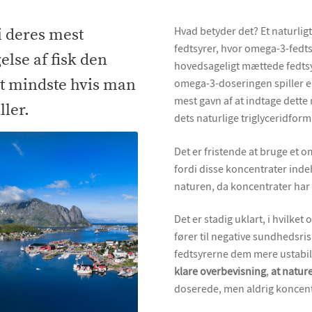
Hvad betyder det? Et naturligt
i deres mest
fedtsyrer, hvor omega-3-fedts
else af fisk den
hovedsageligt mættede fedts
omega-3-doseringen spiller en
et mindste hvis man
mest gavn af at indtage dette
ller.
dets naturlige triglyceridform
Det er fristende at bruge et 
fordi disse koncentrater inde
naturen, da koncentrater har 
Det er stadig uklart, i hvilke
fører til negative sundhedsr
fedtsyrerne dem mere ustabil
klare overbevisning
,
at natur
doserede, men aldrig koncentr