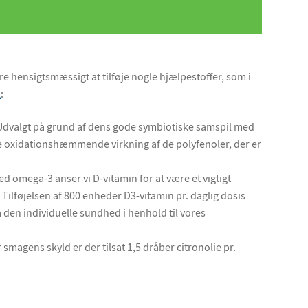
e hensigtsmæssigt at tilføje nogle hjælpestoffer, som i
l
:
dvalgt på grund af dens gode symbiotiske samspil med
ge oxidationshæmmende virkning af de polyfenoler, der er
omega-3 anser vi D-vitamin for at være et vigtigt
 Tilføjelsen af 800 enheder D3-vitamin pr. daglig dosis
å den individuelle sundhed i henhold til vores
 smagens skyld er der tilsat 1,5 dråber citronolie pr.