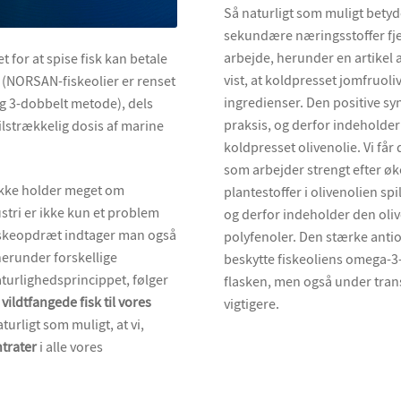
Så naturligt som muligt betyde
sekundære næringsstoffer fjer
arbejde, herunder en artikel 
t for at spise fisk kan betale
vist, at koldpresset jomfruoli
r (NORSAN-fiskeolier er renset
ingredienser. Den positive syn
ig 3-dobbelt metode), dels
praksis, og derfor indeholde
ilstrækkelig dosis af marine
koldpresset olivenolie. Vi får
som arbejder strengt efter øk
 ikke holder meget om
plantestoffer i olivenolien s
tri er ikke kun et problem
og derfor indeholder den oli
 fiskeopdræt indtager man også
polyfenoler. Den stærke anti
herunder forskellige
beskytte fiskeoliens omega-3
aturlighedsprincippet, følger
flasken, men også under trans
vildtfangede fisk til vores
vigtigere.
urligt som muligt, at vi,
ntrater
i alle vores