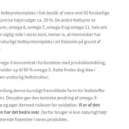
 fedtsyrekompleks i fisk består af mere end 50 forskellige
yrerne højst udgør ca. 35 %. De andre fedtsyrer er
yrer, omega-6, omega-7, omega-9 og omega-11. Selv om
 vigtig rolle i vores kost, mener vi, at mennesker har
 naturlige fedtsyrekompleks i en fiskeolie på grund af
.
omega-3-koncentrat i forbindelse med produktudvikling,
holder op til 90 % omega-3. Dette findes dog ikke i
en unaturlig fedtstruktur.
t omfang denne kunstigt fremstillede form for fedtstoffer
isici. Desuden gør den kemiske ændring af omega-3-
e og øger dermed risikoen for oxidation.
Vi er af den
en har det bedre svar
. Derfor bruger vi kun naturligt højt
erede fiskeolier i vores produkter.