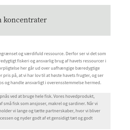
n koncentrater
egrænset og værdifuld ressource. Derfor ser vi det som
edygtigt fiskeri og ansvarlig brug af havets ressourcer i
forpligtelse her går ud over uafhængige bæredygtige
pris på, at vi har lov til at høste havets frugter, og ser
e os og handle ansvarligt i overensstemmelse hermed.
opnås ved at bruge hele fisk. Vores hovedprodukt,
af små fisk som ansjoser, makrel og sardiner. Når vi
older vi lange og tætte partnerskaber, hvor vi bliver
ocessen og nyder godt af et gensidigt tæt og godt