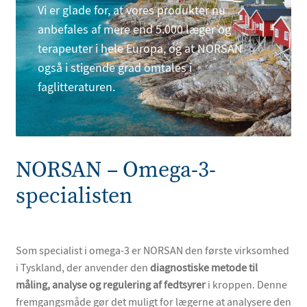
Vi er glade for, at vores produkter nu
anbefales af mere end 5.000 læger og
terapeuter i hele Europa, og at NORSAN
også i stigende grad omtales i
faglitteraturen.
NORSAN – Omega-3-
specialisten
Som specialist i omega-3 er NORSAN den første virksomhed
i Tyskland, der anvender den
diagnostiske metode til
måling, analyse og regulering af fedtsyrer
i kroppen. Denne
fremgangsmåde gør det muligt for lægerne at analysere den