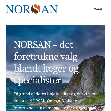
Spring
Spring
Menu
til
til
navigation
indhold
Udfold
underm
Udfold
Køb nu
underm
Udfold
Om omega-3
NORSAN – det
underm
Udfold
Artikler
foretrukne valg
underm
Udfold
blandt læger og
Om os
underm
specialister
Omega-3-forskningen
Udfold
Analyse
På grund af deres høje kvalitet og effektivitet
underm
er vores NORSAN Omega-3-olier det
Bliv vores ekspert
foretrukne valg af mange læger og eksperter.