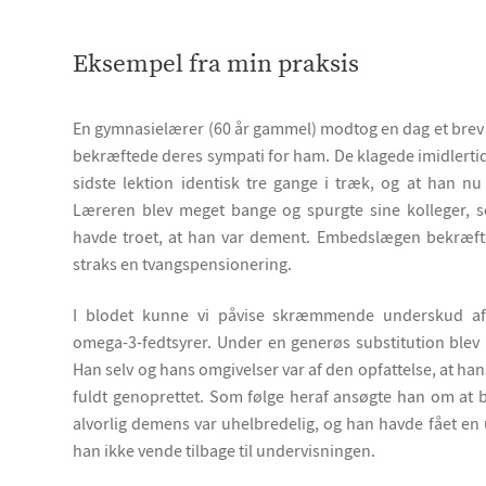
Eksempel fra min praksis
En gymnasielærer (60 år gammel) modtog en dag et brev f
bekræftede deres sympati for ham. De klagede imidlertid
sidste lektion identisk tre gange i træk, og at han n
Læreren blev meget bange og spurgte sine kolleger, 
havde troet, at han var dement. Embedslægen bekræft
straks en tvangspensionering.
I blodet kunne vi påvise skræmmende underskud af 
omega-3-fedtsyrer. Under en generøs substitution blev 
Han selv og hans omgivelser var af den opfattelse, at han
fuldt genoprettet. Som følge heraf ansøgte han om at 
alvorlig demens var uhelbredelig, og han havde fået en
han ikke vende tilbage til undervisningen.