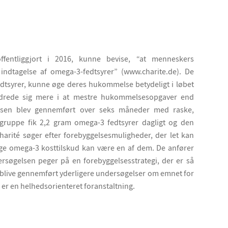
ffentliggjort i 2016, kunne bevise, “at menneskers
ndtagelse af omega-3-fedtsyrer” (www.charite.de). De
edtsyrer, kunne øge deres hukommelse betydeligt i løbet
edrede sig mere i at mestre hukommelsesopgaver end
lsen blev gennemført over seks måneder med raske,
ruppe fik 2,2 gram omega-3 fedtsyrer dagligt og den
arité søger efter forebyggelsesmuligheder, der let kan
age omega-3 kosttilskud kan være en af dem. De anfører
ersøgelsen peger på en forebyggelsesstrategi, der er så
l blive gennemført yderligere undersøgelser om emnet for
e er en helhedsorienteret foranstaltning.