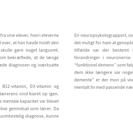
ra sine elever, hvori eleverne
En neuropsykolograpport, so
 over, at han havde holdt den
det muligt for ham at genopta
u skulle gøre noget langsomt.
tilfælde var der bestemt 
som bekræftede, at de længe
forandringer i neuronerne
ede diagnosen og iværksatte
“funktionel demens” som følg
dem ikke længere var noge
demente” er der mon på vor
B12-vitamin, D3-vitamin og
mentalt liv med passende nær
lærerens sind klaret op igen.
s mentale kapacitet var blevet
blive genindsat som lærer. Da
 uomtvistelig diagnose, kunne