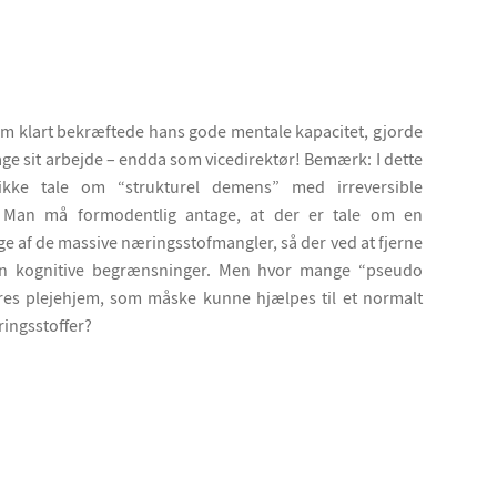
m klart bekræftede hans gode mentale kapacitet, gjorde
ge sit arbejde – endda som vicedirektør! Bemærk: I dette
ikke tale om “strukturel demens” med irreversible
. Man må formodentlig antage, at der er tale om en
e af de massive næringsstofmangler, så der ved at fjerne
n kognitive begrænsninger. Men hvor mange “pseudo
es plejehjem, som måske kunne hjælpes til et normalt
ingsstoffer?