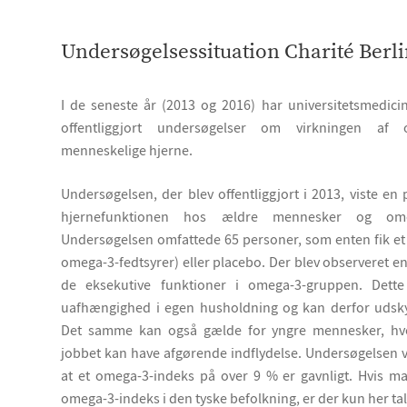
Undersøgelsessituation Charité Berl
I de seneste år (2013 og 2016) har universitetsmedicin
offentliggjort undersøgelser om virkningen af 
menneskelige hjerne.
Undersøgelsen, der blev offentliggjort i 2013, viste 
hjernefunktionen hos ældre mennesker og omeg
Undersøgelsen omfattede 65 personer, som enten fik e
omega-3-fedtsyrer) eller placebo. Der blev observeret en 
de eksekutive funktioner i omega-3-gruppen. Dette 
uafhængighed i egen husholdning og kan derfor udskyd
Det samme kan også gælde for yngre mennesker, hvo
jobbet kan have afgørende indflydelse. Undersøgelsen vi
at et omega-3-indeks på over 9 % er gavnligt. Hvis m
omega-3-indeks i den tyske befolkning, er der kun her ta