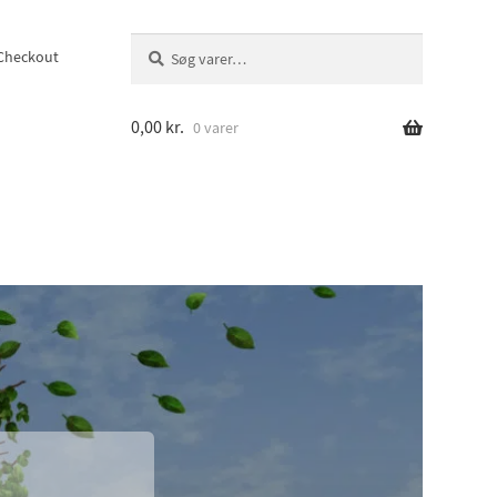
Søg
Søg
Checkout
efter:
0,00
kr.
0 varer