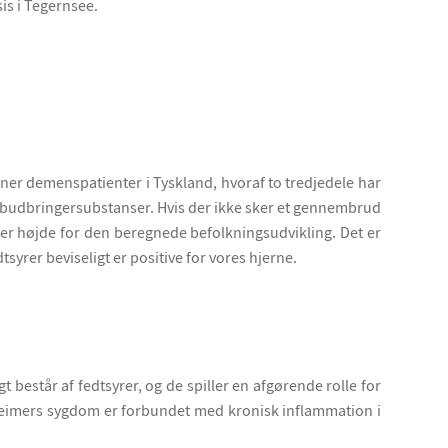
is i Tegernsee.
ioner demenspatienter i Tyskland, hvoraf to tredjedele har
f budbringersubstanser. Hvis der ikke sker et gennembrud
ager højde for den beregnede befolkningsudvikling. Det er
syrer beviseligt er positive for vores hjerne.
 består af fedtsyrer, og de spiller en afgørende rolle for
eimers sygdom er forbundet med kronisk inflammation i