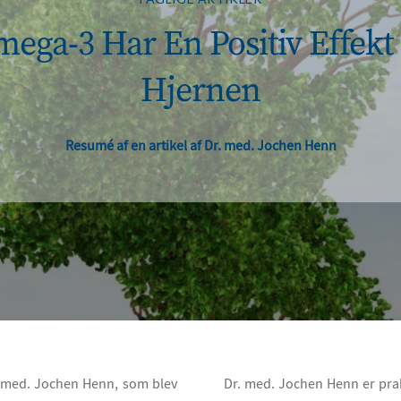
ega-3 Har En Positiv Effekt
Hjernen
Resumé af en artikel af Dr. med. Jochen Henn
r. med. Jochen Henn, som blev
Dr. med. Jochen Henn er prak