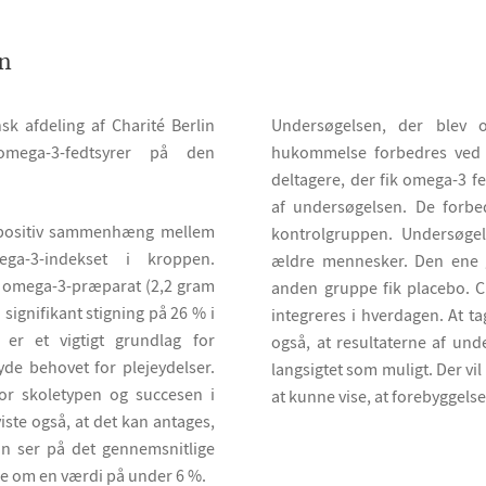
in
sk afdeling af Charité Berlin
Undersøgelsen, der blev o
omega-3-fedtsyrer på den
hukommelse forbedres ved i
deltagere, der fik omega-3 f
af undersøgelsen. De forb
en positiv sammenhæng mellem
kontrolgruppen. Undersøge
a-3-indekset i kroppen.
ældre mennesker. Den ene g
t omega-3-præparat (2,2 gram
anden gruppe fik placebo. Ch
signifikant stigning på 26 % i
integreres i hverdagen. At t
er et vigtigt grundlag for
også, at resultaterne af und
e behovet for plejeydelser.
langsigtet som muligt. Der vi
r skoletypen og succesen i
at kunne vise, at forebyggels
ste også, at det kan antages,
an ser på det gennemsnitlige
le om en værdi på under 6 %.