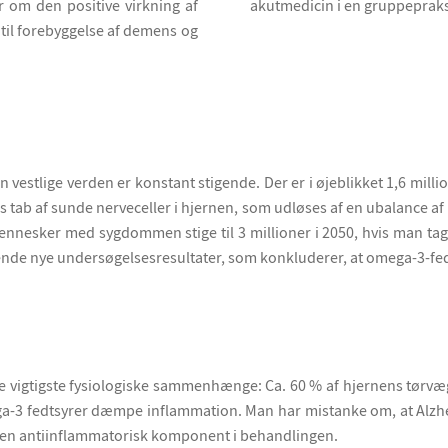
 om den positive virkning af
akutmedicin i en gruppepraks
til forebyggelse af demens og
 vestlige verden er konstant stigende. Der er i øjeblikket 1,6 mill
 tab af sunde nerveceller i hjernen, som udløses af en ubalance a
 mennesker med sygdommen stige til 3 millioner i 2050, hvis man t
lgende nye undersøgelsesresultater, som konkluderer, at omega-3-fedt
 de vigtigste fysiologiske sammenhænge: Ca. 60 % af hjernens tørvægt
ga-3 fedtsyrer dæmpe inflammation. Man har mistanke om, at Alzh
m en antiinflammatorisk komponent i behandlingen.