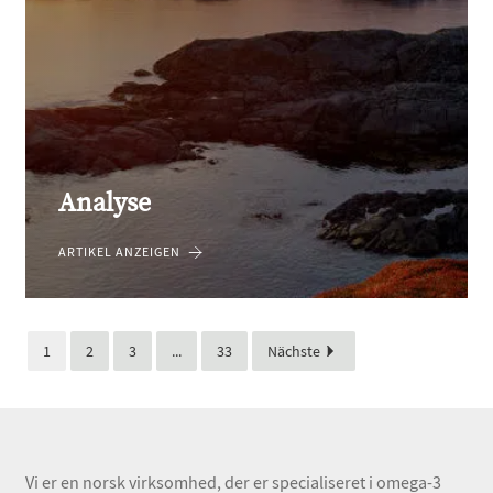
Analyse
ARTIKEL ANZEIGEN
1
2
3
...
33
Nächste
Vi er en norsk virksomhed, der er specialiseret i omega-3