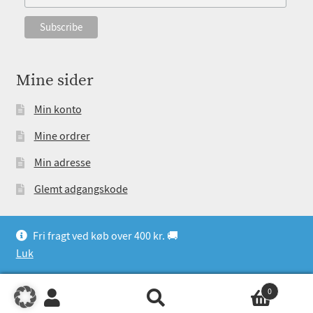
Mine sider
Min konto
Mine ordrer
Min adresse
Glemt adgangskode
Fri fragt ved køb over 400 kr. 🚚
Luk
0
Søg
Søg