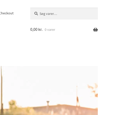
Søg
Søg
Checkout
efter:
0,00
kr.
0 varer