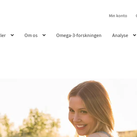
Min konto
kler
Om os
Omega-3-forskningen
Analyse