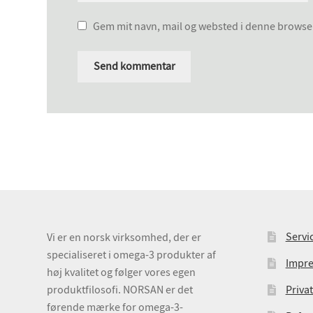
Gem mit navn, mail og websted i denne browse
Servi
Vi er en norsk virksomhed, der er
specialiseret i omega-3 produkter af
Impr
høj kvalitet og følger vores egen
produktfilosofi. NORSAN er det
Privat
førende mærke for omega-3-