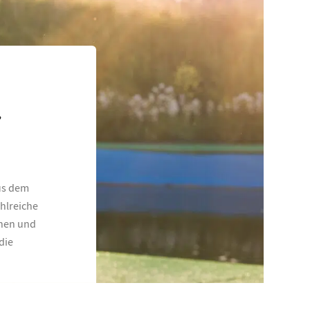
r
aus dem
ahlreiche
onen und
die