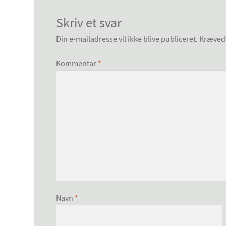
Skriv et svar
Din e-mailadresse vil ikke blive publiceret.
Krævede
Kommentar
*
Navn
*