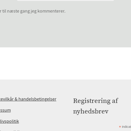
r til næste gang jeg kommenterer.
cevilkår & handelsbetingelser
Registrering af
essum
nyhedsbrev
livspolitik
*
indica