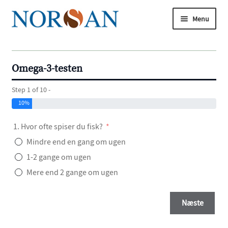
Spring
Spring
Menu
til
til
navigation
indhold
Udfold
underm
Udfold
Køb nu
underm
Omega-3-testen
Udfold
Om omega-3
Step 1 of 10 -
underm
10%
Udfold
Artikler
underm
1. Hvor ofte spiser du fisk?
2. 
Udfold
Om os
Mindre end en gang om ugen
underm
1-2 gange om ugen
Omega-3-forskningen
Mere end 2 gange om ugen
Udfold
Analyse
underm
Næste
Bliv vores ekspert