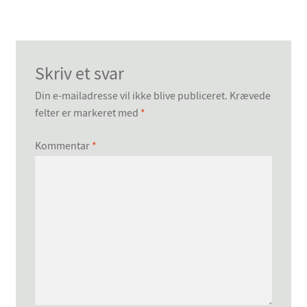
Skriv et svar
Din e-mailadresse vil ikke blive publiceret.
Krævede
felter er markeret med
*
Kommentar
*