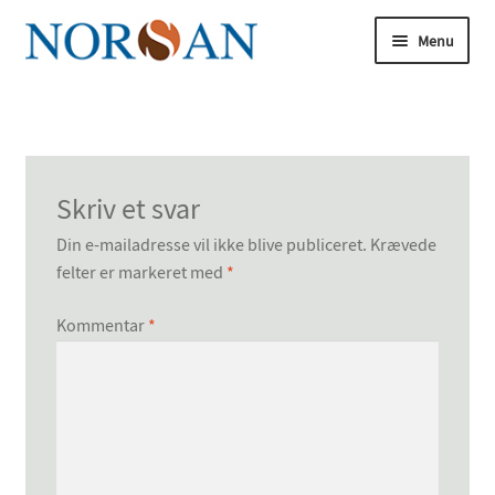
Spring
Spring
Menu
til
til
navigation
indhold
Udfold
underm
Udfold
Køb nu
underm
Udfold
Om omega-3
Skriv et svar
underm
Udfold
Artikler
Din e-mailadresse vil ikke blive publiceret.
Krævede
underm
felter er markeret med
*
Udfold
Om os
underm
Kommentar
*
Omega-3-forskningen
Udfold
Analyse
underm
Bliv vores ekspert