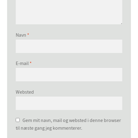
Navn
*
E-mail
*
Websted
Gem mit navn, mail og websted i denne browser
til næste gang jeg kommenterer.