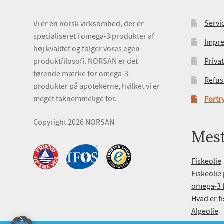
Servi
Vi er en norsk virksomhed, der er
specialiseret i omega-3 produkter af
Impr
høj kvalitet og følger vores egen
produktfilosofi. NORSAN er det
Privat
førende mærke for omega-3-
Refus
produkter på apotekerne, hvilket vi er
meget taknemmelige for.
Fortry
Copyright 2026 NORSAN
Mest
Fiskeolie
Fiskeolie 
omega-3 f
Hvad er fi
Algeolie