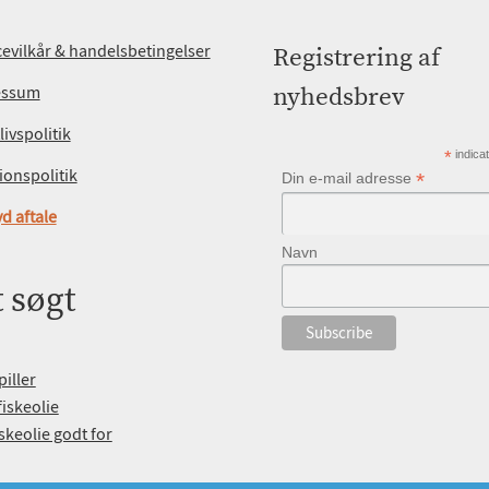
cevilkår & handelsbetingelser
Registrering af
essum
nyhedsbrev
livspolitik
*
indica
ionspolitik
*
Din e-mail adresse
d aftale
Navn
 søgt
piller
iskeolie
skeolie godt for