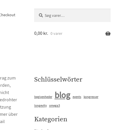
Søg
Søg
Checkout
efter:
0,00
kr.
0 varer
trag zum
Schlüsselwörter
erden,
nicht
blog
begivenheder
events
kongresser
bedrohter
longevity
omega3
ützung
mmer über
Kategorien
ail