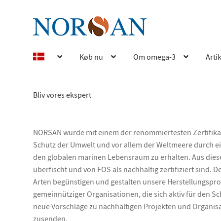
Spring
Spring
til
til
navigation
indhold
Køb nu
Om omega-3
Arti
Bliv vores ekspert
NORSAN wurde mit einem der renommiertesten Zertifikate
Schutz der Umwelt und vor allem der Weltmeere durch eine
den globalen marinen Lebensraum zu erhalten. Aus diese
überfischt und von FOS als nachhaltig zertifiziert sind. 
Arten begünstigen und gestalten unsere Herstellungsproz
gemeinnütziger Organisationen, die sich aktiv für den S
neue Vorschläge zu nachhaltigen Projekten und Organisa
zusenden.