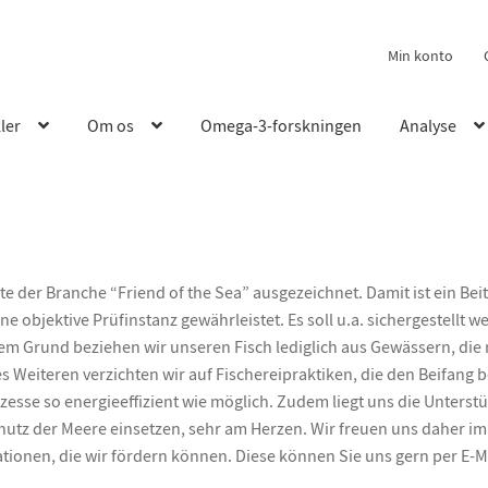
Min konto
kler
Om os
Omega-3-forskningen
Analyse
 der Branche “Friend of the Sea” ausgezeichnet. Damit ist ein Bei
 objektive Prüfinstanz gewährleistet. Es soll u.a. sichergestellt w
m Grund beziehen wir unseren Fisch lediglich aus Gewässern, die 
Des Weiteren verzichten wir auf Fischereipraktiken, die den Beifang 
esse so energieeffizient wie möglich. Zudem liegt uns die Unterst
chutz der Meere einsetzen, sehr am Herzen. Wir freuen uns daher i
tionen, die wir fördern können. Diese können Sie uns gern per E-M