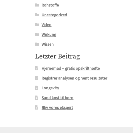
Rohstoffe
Uncategorized
Viden
Wirkung
Wissen
Letzter Beitrag
Hjernemad – gratis opskrifthæfte
Registrer analysen og hent resultater
Longevity
Sund kost til børn
Bliv vores ekspert