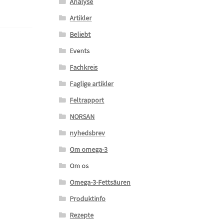
Analyse
Artikler
Beliebt
Events
Fachkreis
Faglige artikler
Feltrapport
NORSAN
nyhedsbrev
Om omega-3
Om os
Omega-3-Fettsäuren
Produktinfo
Rezepte