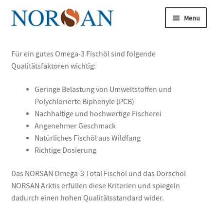
Spring
Spring
Menu
til
til
navigation
indhold
Udfold
underm
Udfold
Für ein gutes Omega-3 Fischöl sind folgende
Køb nu
underm
Qualitätsfaktoren wichtig:
Udfold
Om omega-3
Geringe Belastung von Umweltstoffen und
underm
Polychlorierte Biphenyle (PCB)
Udfold
Artikler
Nachhaltige und hochwertige Fischerei
underm
Angenehmer Geschmack
Udfold
Om os
Natürliches Fischöl aus Wildfang
underm
Richtige Dosierung
Omega-3-forskningen
Das NORSAN Omega-3 Total Fischöl und das Dorschöl
Udfold
Analyse
NORSAN Arktis erfüllen diese Kriterien und spiegeln
underm
dadurch einen hohen Qualitätsstandard wider.
Bliv vores ekspert