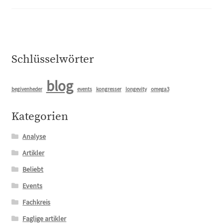
Schlüsselwörter
blog
begivenheder
events
kongresser
longevity
omega3
Kategorien
Analyse
Artikler
Beliebt
Events
Fachkreis
Faglige artikler