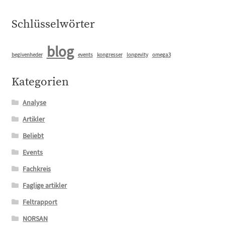
Schlüsselwörter
blog
begivenheder
events
kongresser
longevity
omega3
Kategorien
Analyse
Artikler
Beliebt
Events
Fachkreis
Faglige artikler
Feltrapport
NORSAN