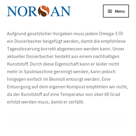
Spring
Spring
Menu
til
til
navigation
indhold
Udfold
underm
Udfold
Aufgrund gesetzlicher Vorgaben muss jedem Omega-3 Öl
Køb nu
underm
ein Dosierbecher beigefügt werden, damit die empfohlene
Udfold
Tagesdosierung korrekt abgemessen werden kann. Unser
Om omega-3
underm
aktueller Dosierbecher besteht aus einem nachhaltigen
Kunststoff. Durch diese Eigenschaft kann er leider nicht
Udfold
Artikler
mehr in Spülmaschine gereinigt werden, kann jedoch
underm
hingegen einfach im Biomüll entsorgt werden. Eine
Udfold
Om os
Entsorgung auf dem eigenen Kompost empfehlen wir nicht,
underm
da der Kunststoff auf eine Temperatur von über 60 Grad
Omega-3-forskningen
erhitzt werden muss, damit er zerfällt.
Udfold
Analyse
underm
Bliv vores ekspert