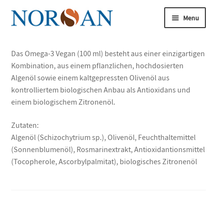
Spring
Spring
Menu
til
til
navigation
indhold
Udfold
underm
Udfold
Das Omega-3 Vegan (100 ml) besteht aus einer einzigartigen
Køb nu
underm
Kombination, aus einem pflanzlichen, hochdosierten
Udfold
Algenöl sowie einem kaltgepressten Olivenöl aus
Om omega-3
underm
kontrolliertem biologischen Anbau als Antioxidans und
einem biologischem Zitronenöl.
Udfold
Artikler
underm
Zutaten:
Udfold
Om os
Algenöl (Schizochytrium sp.), Olivenöl, Feuchthaltemittel
underm
(Sonnenblumenöl), Rosmarinextrakt, Antioxidantionsmittel
Omega-3-forskningen
(Tocopherole, Ascorbylpalmitat), biologisches Zitronenöl
Udfold
Analyse
underm
Bliv vores ekspert