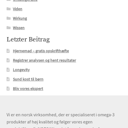
Viden
Wirkung
Wissen
Letzter Beitrag
Hjernemad – gratis opskrifthæfte
Registrer analysen og hent resultater
Longevity
Sund kost til børn
Bliv vores ekspert
Vi er en norsk virksomhed, der er specialiseret i omega-3
produkter af høj kvalitet og følger vores egen