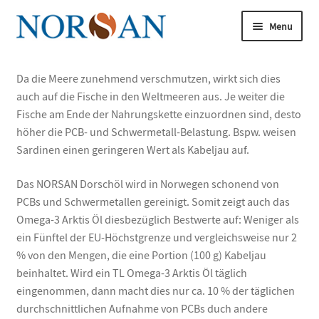
Spring
Spring
Menu
til
til
navigation
indhold
Udfold
underm
Udfold
Da die Meere zunehmend verschmutzen, wirkt sich dies
Køb nu
underm
auch auf die Fische in den Weltmeeren aus. Je weiter die
Udfold
Fische am Ende der Nahrungskette einzuordnen sind, desto
Om omega-3
underm
höher die PCB- und Schwermetall-Belastung. Bspw. weisen
Sardinen einen geringeren Wert als Kabeljau auf.
Udfold
Artikler
underm
Das NORSAN Dorschöl wird in Norwegen schonend von
Udfold
Om os
PCBs und Schwermetallen gereinigt. Somit zeigt auch das
underm
Omega-3 Arktis Öl diesbezüglich Bestwerte auf: Weniger als
Omega-3-forskningen
ein Fünftel der EU-Höchstgrenze und vergleichsweise nur 2
% von den Mengen, die eine Portion (100 g) Kabeljau
Udfold
Analyse
beinhaltet. Wird ein TL Omega-3 Arktis Öl täglich
underm
eingenommen, dann macht dies nur ca. 10 % der täglichen
Bliv vores ekspert
durchschnittlichen Aufnahme von PCBs duch andere