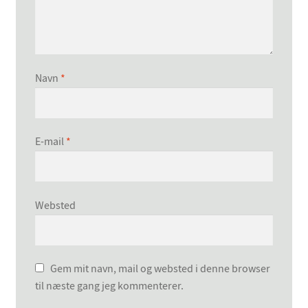
Navn
*
E-mail
*
Websted
Gem mit navn, mail og websted i denne browser
til næste gang jeg kommenterer.