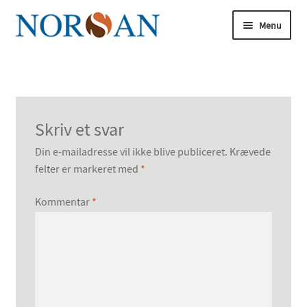
Spring
Spring
Menu
til
til
navigation
indhold
Udfold
underm
Udfold
Køb nu
underm
Udfold
Om omega-3
Skriv et svar
underm
Udfold
Artikler
Din e-mailadresse vil ikke blive publiceret.
Krævede
underm
felter er markeret med
*
Udfold
Om os
underm
Kommentar
*
Omega-3-forskningen
Udfold
Analyse
underm
Bliv vores ekspert