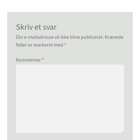
Skriv et svar
Din e-mailadresse vil ikke blive publiceret.
Krævede
felter er markeret med
*
Kommentar
*