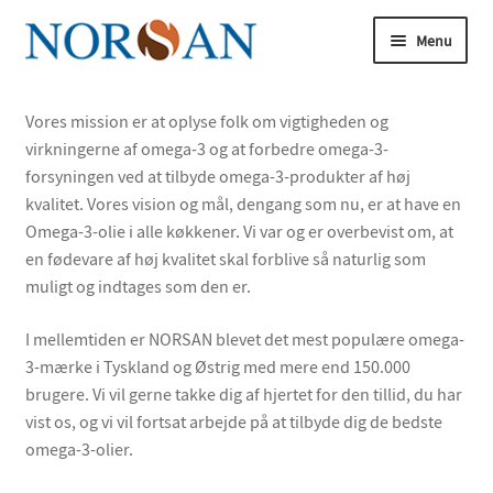
Spring
Spring
Menu
til
til
navigation
indhold
Udfold
underm
Udfold
Vores mission er at oplyse folk om vigtigheden og
Køb nu
underm
virkningerne af omega-3 og at forbedre omega-3-
Udfold
forsyningen ved at tilbyde omega-3-produkter af høj
Om omega-3
underm
kvalitet. Vores vision og mål, dengang som nu, er at have en
Omega-3-olie i alle køkkener. Vi var og er overbevist om, at
Udfold
Artikler
en fødevare af høj kvalitet skal forblive så naturlig som
underm
muligt og indtages som den er.
Udfold
Om os
underm
I mellemtiden er NORSAN blevet det mest populære omega-
Omega-3-forskningen
3-mærke i Tyskland og Østrig med mere end 150.000
brugere. Vi vil gerne takke dig af hjertet for den tillid, du har
Udfold
Analyse
vist os, og vi vil fortsat arbejde på at tilbyde dig de bedste
underm
omega-3-olier.
Bliv vores ekspert